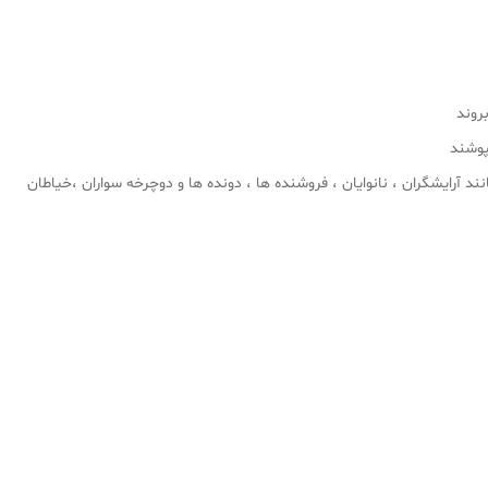
روند
پوشند
د آرایشگران ، نانوایان ، فروشنده ها ، دونده ها و دوچرخه سواران ،خیاطان