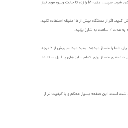
مانند شکل طراحی شده بر روی صفحه پلاستیکی قرار دهید. هرگز سر پا از ماساژور استفاده نکنید. سپس دکمه + را بزنید تا این صفحه روشن شود. سپس دکمه M را زده تا حالت ویبره مورد نیاز
شدت کم و زیاد کردن ویبره(19 درجه) را با فشردن دکمه + و – انتخاب کرده و در آخر برای خاموش کردن پد دکمه – را زده و دستگاه را خاموش کنید. اگر از دستگاه بیش از 15 دقیقه استفاده کنید.
ارژ بزنید.
شما هنگامی که پای خود را بر روی این ماساژور میگذارید بسیار متعجب خواهید شد. چون باور نخواهید کرد که این ماساژور به چه صورت پای شما را ماساژ میدهد. بعید میدانم بیش از 2 درجه
 صفحه ی ماساژ برای تمام سایز های پا قابل استفاده
 شده است، این صفحه بسیار محکم و با کیفیت تر از