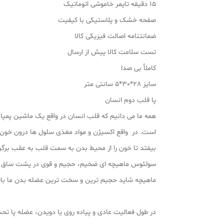
15 دقیقه تایمر خاموشی اتوماتیک
صفحه خشک و پلاستیکی با کیفیت
ضمانتنامه اصالت فیزیکی کالا
تست سلامت کالا پیش از ارسال
کاملاٌ بی صدا
سایز 28*30*5 سانتی متر
پا قلب دوم انسان
همه ما می دانیم که قلب انسان در واقع یک ماشین پمپاژ
است. در واقع اکسیژن و مواد مغذی سلول ها درون خون وج
بیفتد تا خون را از محیط بدن به سمت قلب به عقب برگردا
سولئوس ماهیچه ای ضخیم، حجیم و قوی در پشت ساق پا اس
ماهیچه شاید حجیم ترین و سخت ترین عضله بدن ما باش
در طول فعالیت عادی و پیاده روی یا دویدن، عضله پا ت