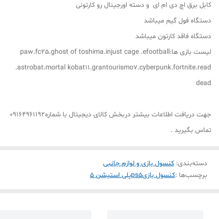
کابل برق اچ دی ام ای و دسته اورجینال رو کارتونی
دستگاه فول گیم میباشد
دستگاه فاقد کارتون میباشد
لیست بازی ها:paw.fc25.ghost of toshima.injust cage .efootball
.astrobat.mortal kobat11.grantourismo7.cyberpunk.fortnite.read
dead
جهت دریافت اطلاعات بیشتر دربخش کالای دیجیتال با شماره09164961192
تماس بگیرید .
دسته‌بندی
:
کنسول بازی و لوازم جانبی
برچسب‌ها :
کنسول بازی
ps5
پلی استیشن ۵