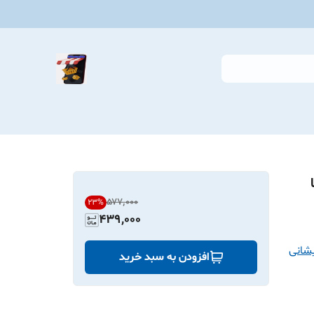
ل AD801 با
۵۷۷٬۰۰۰
23
%
439,000
شانی
افزودن به سبد خرید