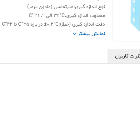
نوع اندازه گیری
:
غیرتماسی (مادون قرمز)
محدوده اندازه گیری
:
۳۴°C الی ۴۲.۹ °C
دقت اندازه گیری (خطا)
:
±۰.۲°C در بازه ۳۵°C تا ۴۲°C
فاصله مناسب برای اندازه گیری
:
۳ تا ۵ سانتی‌متر
نمایش بیشتر
حافظه
:
ذخیره ۱۶ گروه اندازه‌گیری
نمایشگر
:
LED با نور پس‌زمینه رنگی
رات کاربران
ابعاد
:
۱۴۹ × ۷۷ × ۴۳ میلی‌متر
خاموشی خودکار
:
۳۰ ثانیه
منبع تغذیه
:
۲ عدد باتری قلمی (۱.۵ ولت)
وزن
:
۱۰۴ گرم (بدون باتری)