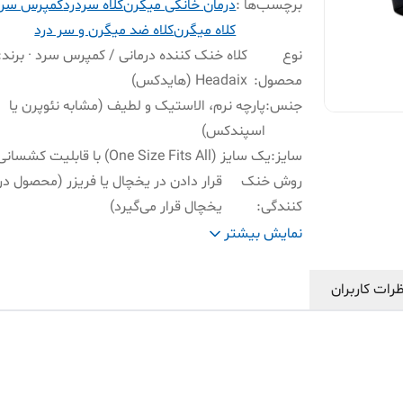
برچسب‌ها :
درمان خانگی میگرن
کلاه سردرد
کمپرس سرد
کلاه میگرن
کلاه ضد میگرن و سر درد
نوع
کلاه خنک کننده درمانی / کمپرس سرد · برند:
محصول
:
Headaix (هایدکس)
جنس
:
پارچه نرم، الاستیک و لطیف (مشابه نئوپرن یا
اسپندکس)
سایز
:
یک سایز (One Size Fits All) با قابلیت کشسانی بالا
روش خنک
قرار دادن در یخچال یا فریزر (محصول د
کنندگی
:
یخچال قرار می‌گیرد)
پوشش
:
۳۶۰ درجه شامل پیشانی، شقیقه، چشم‌ها،
نمایش بیشتر
سینوس‌ها و پشت سر
کاربرد
تسکین سردردهای میگرنی، تنشی، خستگی چ
رات کاربران
اصلی
:
فشار سینوس و دردهای گردن
کاربرد
خنک‌کننده صورت در گرمازدگی، کمک به آرا
فرعی
:
خواب