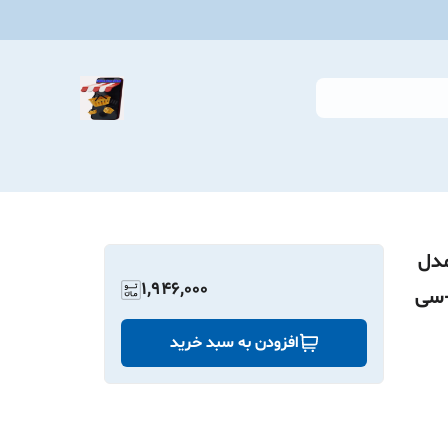
مدل
1,946,000
پ-سی
افزودن به سبد خرید