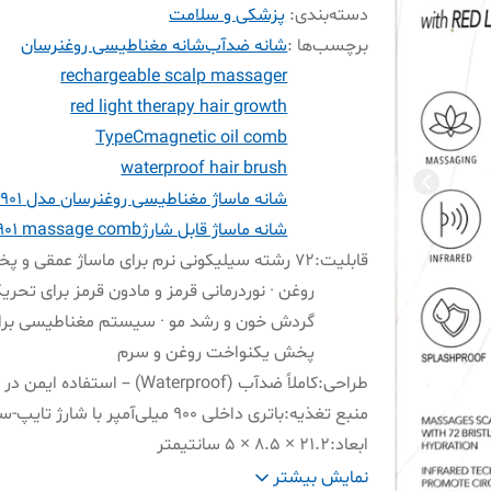
دسته‌بندی
:
پزشکی و سلامت
برچسب‌ها :
شانه ضدآب
شانه مغناطیسی روغنرسان
rechargeable scalp massager
red light therapy hair growth
TypeC
magnetic oil comb
waterproof hair brush
شانه ماساژ مغناطیسی روغنرسان مدل XC901
شانه ماساژ قابل شارژ
901 massage comb
قابلیت
:
۷۲ رشته سیلیکونی نرم برای ماساژ عمقی و پ
روغن · نوردرمانی قرمز و مادون قرمز برای تحری
گردش خون و رشد مو · سیستم مغناطیسی برا
پخش یکنواخت روغن و سرم
طراحی
:
کاملاً ضدآب (Waterproof) – استفاده ایمن در حمام
منبع تغذیه
:
باتری داخلی ۹۰۰ میلی‌آمپر با شارژ تایپ-سی
ابعاد
:
۲۱.۲ × ۸.۵ × ۵ سانتیمتر
تنوع رنگ بندی بدنه
:
آبی کهکشانی، سفید یخی، قرمز آر
نمایش بیشتر