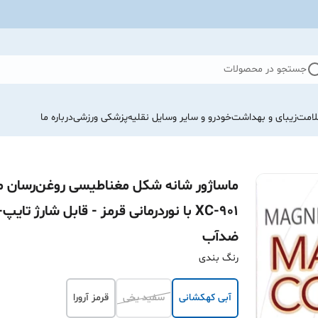
جستجو در محصولات
لامت
زیبای و بهداشت
خودرو و سایر وسایل نقلیه
پزشکی ورزشی
درباره ما
ماساژور شانه شکل مغناطیسی روغن‌رسان 
XC-901 با نوردرمانی قرمز - قابل شارژ تای
ضدآب
رنگ بندی
آبی کهکشانی
سفید یخی
قرمز آرورا