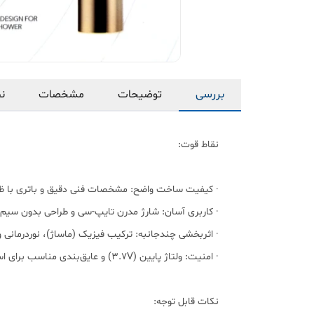
بررسی
توضیحات
مشخصات
نظ
نقاط قوت:
· کیفیت ساخت واضح: مشخصات فنی دقیق و باتری با ظر
· کاربری آسان: شارژ مدرن تایپ-سی و طراحی بدون سیم.
· اثربخشی چندجانبه: ترکیب فیزیک (ماساژ)، نوردرمانی 
· امنیت: ولتاژ پایین (۳.۷V) و عایق‌بندی مناسب برای استفاده در محیط مرطوب.
نکات قابل توجه: