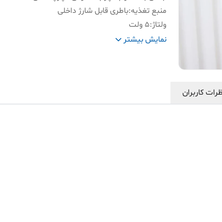
منبع تغذیه
:
باطری قابل شارژ داخلی
ولتاژ
:
۵ ولت
توان
:
۲۰ وات
نمایش بیشتر
ظرفیت اسمی باتری
:
1800 mAh
اندازه
:
۲۴.۵*۱۵.۵*۱۶.6 سانتی متر
دارای تاییدیه و استاندارد
:
06.1-2005 GB4706.10-2008
رات کاربران
اقلام همراه
:
کابل شارژ و بروشور توضیحات
وزن
:
۱۲۵۰ گرم