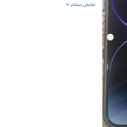
تعداد سیم
یک سیم کارت فیزیکی + یک سیم کا
نمایش بیشتر
کارت
:
esim
ریجستر
:
نیست ولی امکان ریجستری دارد که هزینه ر
در صورت درخواست ریجستری اضافه میشود
کارتن
:
دارد
آداپتور و کابل و هندزفری
:
ندارد
سیم کارت ایران
:
نخورده و یک ماه آنتن دهی دارد
سلامت باتری
:
۸۰ درصد