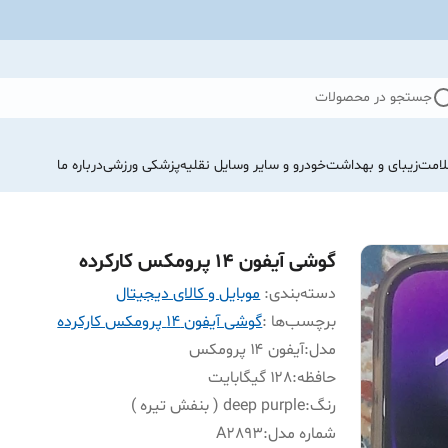
جستجو در محصولات
لامت
زیبای و بهداشت
خودرو و سایر وسایل نقلیه
پزشکی ورزشی
درباره ما
گوشی آیفون 14 پرومکس کارکرده
دسته‌بندی
:
موبایل و کالای دیجیتال
برچسب‌ها :
گوشی آیفون 14 پرومکس کارکرده
مدل
:
آیفون ۱۴ پرومکس
حافظه
:
۱۲۸ گیگابایت
رنگ
:
deep purple ( بنفش تیره )
شماره مدل
:
A2893