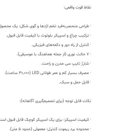
نقاط قوت واقعی:
· طراحی منحصر‌به‌فرد تخم اژدها و گوی شکل: یک محصول
· ترکیب چراغ و اسپیکر بلوتوث با کیفیت قابل قبول.
· کنترل از راه دور و دکمه‌های فیزیکی.
· ۷ حالت نوری (از جمله هماهنگ با موسیقی).
· شارژ تایپ سی مدرن و راحت.
· مصرف بسیار کم و عمر طولانی LED (۳۰,۰۰۰ ساعت).
· قابل حمل و سبک.
نکات قابل توجه (برای تصمیم‌گیری آگاهانه):
· کیفیت اسپیکر: برای یک اسپیکر کوچک قابل قبول است 
· محدوده برد ریموت کنترل: معمولی (حدود ۵ متر).