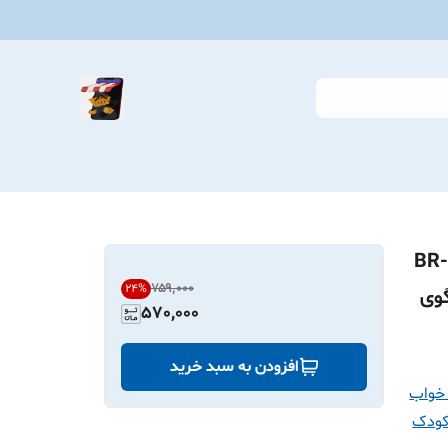
راغ خواب و رقص نور موزیکال کودک مدل BR-
۷۵۹٬۰۰۰
24
%
گوی
570,000
افزودن به سبد خرید
خواب
کودک