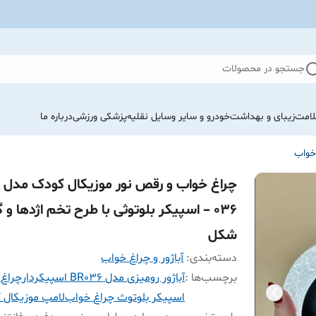
جستجو در محصولات
لامت
زیبای و بهداشت
خودرو و سایر وسایل نقلیه
پزشکی ورزشی
درباره ما
 خواب
چ
036 – اسپیکر بلوتوثی با طرح تخم اژدها و 
شکل
دسته‌بندی
:
آباژور و چراغ خواب
برچسب‌ها :
آباژور رومیزی مدل BR036 اسپیکردار
چراغ 
اسپیکر بلوتوث چراغ خواب
لامپ موزیکال 