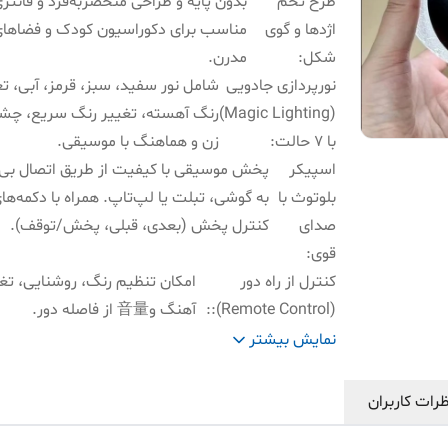
طرح تخم
بدون پایه و طراحی منحصر‌به‌فرد و فانتز
اژدها و گوی
مناسب برای دکوراسیون کودک و فضاها
شکل
:
مدرن.
نورپردازی جادویی
شامل نور سفید، سبز، قرمز، آبی، ت
(Magic Lighting)
رنگ آهسته، تغییر رنگ سریع، چ
با ۷ حالت
:
زن و هماهنگ با موسیقی.
اسپیکر
پخش موسیقی با کیفیت از طریق اتصال بی
بلوتوث با
به گوشی، تبلت یا لپ‌تاپ. همراه با دکمه‌ها
صدای
کنترل پخش (بعدی، قبلی، پخش/توقف).
قوی
:
کنترل از راه دور
امکان تنظیم رنگ، روشنایی، تغ
(Remote Control):
:
آهنگ و音量 از فاصله دور.
منبع تغذیه دوگانه:
:
شارژ از طریق پورت USB (۵ ولت).
نمایش بیشتر
سایر
همراه با کنترل جهت تنظیم رنگ دلخواه رد 
توضیحات
:
موزیک تنظیم شدت نور و خاموش روشن کر
رات کاربران
نیز دارای اسپیکر با کیفیت مطلوب