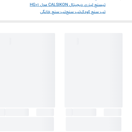
تبسنج لیزری دیجیتال CALSIKON مدل HG01
تب سنج کودک
تب سنج
تب سنج خانگی