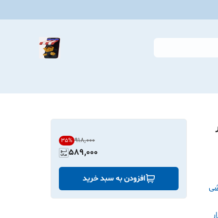
۹۱۸٬۰۰۰
35
%
589,000
افزودن به سبد خرید
شی
ر