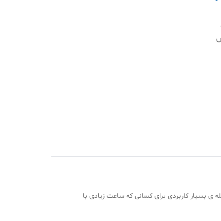
خش
 و فلش میباشد و با شارژر type c شارژ می شود . وسیله ی بسیار کاربردی برای کسانی که ساعت زیادی با