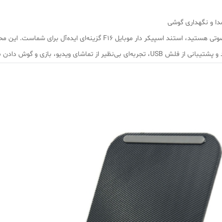
با قابلیت‌های پیشرفته صوتی هستید، استند اسپیکر دار موبایل F16 گ