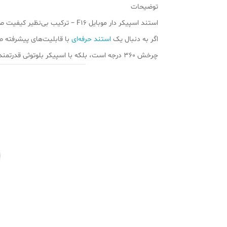
توضیحات
استند اسپیکر دار موبایل F16 – ترکیب بی‌نظیر کیفیت صدا و نگهداری گوشی
اگر به دنبال یک
استند حرفه‌ای
چرخش 360 درجه است، بلکه با اسپیکر بلوتوثی قدرتمند و پشتیبانی از فلش USB، تجربه‌ای بی‌نظیر از تماشای ویدیو، بازی و گوش دادن به موسیقی را برای شما فراهم می‌کند.