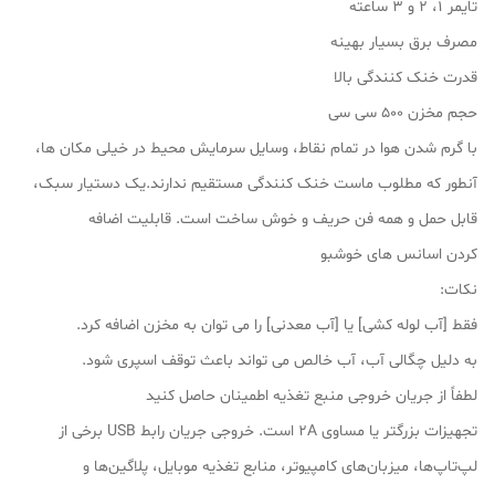
تایمر ۱، ۲ و ۳ ساعته
مصرف برق بسیار بهینه
قدرت خنک کنندگی بالا
حجم مخزن ۵۰۰ سی سی
با گرم شدن هوا در تمام نقاط، وسایل سرمایش محیط در خیلی مکان ها،
آنطور که مطلوب ماست خنک کنندگی مستقیم ندارند.یک دستیار سبک،
قابل حمل و همه فن حریف و خوش ساخت است. قابلیت اضافه
کردن اسانس های خوشبو
نکات:
فقط [آب لوله کشی] یا [آب معدنی] را می توان به مخزن اضافه کرد.
به دلیل چگالی آب، آب خالص می تواند باعث توقف اسپری شود.
لطفاً از جریان خروجی منبع تغذیه اطمینان حاصل کنید
تجهیزات بزرگتر یا مساوی 2A است. خروجی جریان رابط USB برخی از
لپ‌تاپ‌ها، میزبان‌های کامپیوتر، منابع تغذیه موبایل، پلاگین‌ها و