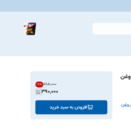
وغن
۴۸۴٬۰۰۰
19
%
390,000
روغن
افزودن به سبد خرید