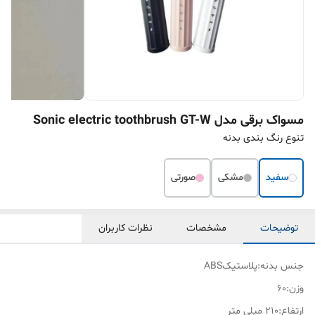
مسواک برقی مدل Sonic electric toothbrush GT-W
تنوع رنگ بندی بدنه
سفید
مشکی
صورتی
توضیحات
مشخصات
نظرات کاربران
جنس بدنه:پلاستیکABS
وزن:60
ارتفاع:210 میلی متر