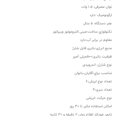
توان مصرفی: 1.5 وات
ارگونومیک :دارد
عمر دستگاه: 5 سال
تکنولوژي ساخت:مینی التروموتور ویبراتور
مقاوم در برابر آب:دارد
منبع انرژی:باتری قابل شارژ
ظرفیت باتری:500میلی آمپر
نوع شارژر: اندرویدی
مناسب براي:آقايان،بانوان
تعداد نوع لرزش:6
تعداد سری:4
نوع حرکت :لرزشی
امکان استفاده مکرر تا 30 روز
تایمر خودکار اطلاع زمان 2 دقیقه و 30 ثانیه