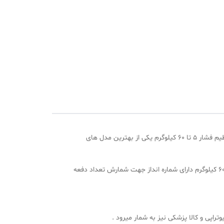
با قابلیت تنظیم فشار ۵ تا ۶۰ کیلوگرم یکی از بهترین مدل های
از ویژگی های این مدل انبر تقویت مچ و ساعد دست می توان به مقاومت و کیفیت بالای جنس، مقدار متنوع در تنظیم تحمل فشار از ۵ تا ۶۰ کیلوگرم دارای شماره انداز جهت شمارش تعداد دفعه
راپی و کالا پزشکی نیز به شمار میرود .