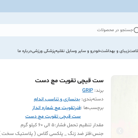
جستجو در محصولات
لامت
زیبای و بهداشت
خودرو و سایر وسایل نقلیه
پزشکی ورزشی
درباره ما
ست قیچی تقویت مچ دست
برند:
GRIP
دسته‌بندی
:
بدنسازی و تناسب اندام
برچسب‌ها :
فنرتقویت مچ شماره انداز
ست قیچی تقویت مچ دست
مقدار تنظیم تحمل فشار
:
۵ الی ۶۰ کیلو گرم
جنس
:
فلز ضد زنگ _ پلکسی گلاس ( پلاستیک سخت )