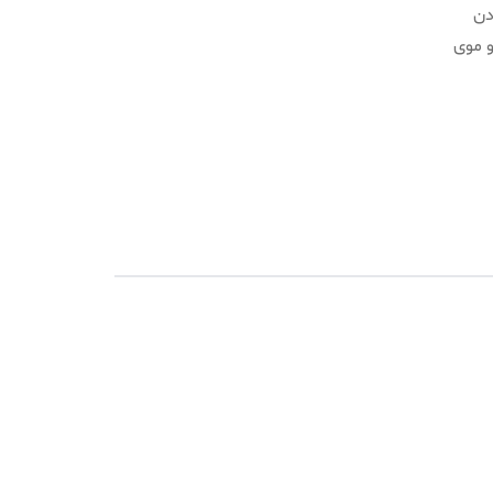
دن
و موی