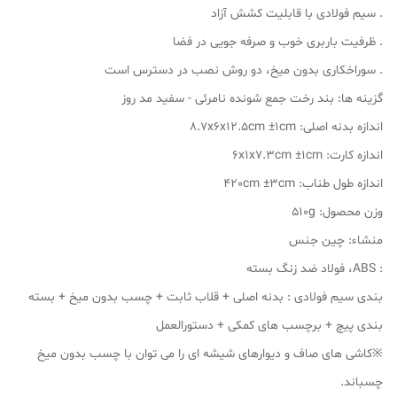
. سیم فولادی با قابلیت کشش آزاد
. ظرفیت باربری خوب و صرفه جویی در فضا
. سوراخکاری بدون میخ، دو روش نصب در دسترس است
گزینه ها: بند رخت جمع شونده نامرئی - سفید مد روز
اندازه بدنه اصلی: 8.7x6x12.5cm ±1cm
اندازه کارت: 6x1x7.3cm ±1cm
اندازه طول طناب: 420cm ±3cm
وزن محصول: 510g
منشاء: چین جنس
: ABS، فولاد ضد زنگ بسته
بندی سیم فولادی : بدنه اصلی + قلاب ثابت + چسب بدون میخ + بسته
بندی پیچ + برچسب های کمکی + دستورالعمل
※کاشی های صاف و دیوارهای شیشه ای را می توان با چسب بدون میخ
چسباند.