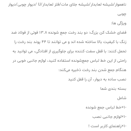
ناهموار/شیشه لعابدار/شیشه جلای مات/فلز لعابدار/U /دیوار چوبی/دیوار
چوبی
ویژگی ها:
فضای خشک کن بزرگ: دو بند رخت جمع شونده 13.8 فوتی از فولاد ضد
زنگ با کیفیت بالا ساخته شده اند و می توانند تا 44 پوند بند رخت را
تحمل کنند: با قفل سفت کننده برای جلوگیری از افتادگی، می توانید به
راحتی از این خط لباس جمع‌شونده استفاده کنید، لوازم جانبی خوبی در
هنگام جمع شدن بند رخت ذخیره می‌کند:
نصب ساده به دیوار، آن را قفل کنید
بسته بندی شما
شامل
-1×خط لباس جمع شونده
-1×لوازم جانبی نصب
-1×راهنمای کاربر است !