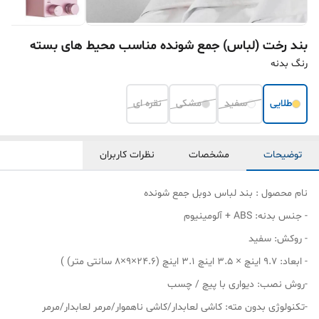
بند رخت (لباس) جمع شونده مناسب محیط های بسته
رنگ بدنه
طلایی
سفید
مشکی
نقره ای
توضیحات
مشخصات
نظرات کاربران
نام محصول : بند لباس دوبل جمع شونده
- جنس بدنه: ABS + آلومینیوم
- روکش: سفید
- ابعاد: 9.7 اینچ × 3.5 اینچ 3.1 اینچ (24.6×9×8 سانتی متر) )
-روش نصب: دیواری با پیچ / چسب
-تکنولوژی بدون مته: کاشی لعابدار/کاشی ناهموار/مرمر لعابدار/مرمر