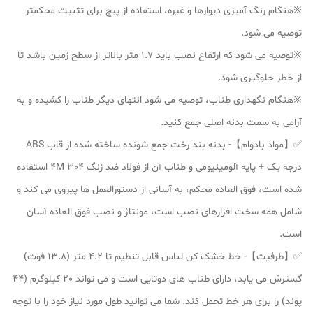
※هنگام رنگ آمیزی دیوارها و غیره، استفاده از پیچ برای تثبیت محکمتر
توصیه می شود.
※توصیه می شود که ارتفاع نصب باید 1.7 متر بالاتر از سطح زمین باشد تا
از خطر جلوگیری شود.
※هنگام نگهداری طناب، توصیه می شود انتهای دیگر طناب را کشیده و به
آرامی به سمت بدنه اصلی جمع کنید.
✅【مواد بادوام】- بدنه بند رخت جمع شونده ساخته شده از قاب ABS
درجه یک + پایه آلومینیومی و طناب آن از فولاد ضد زنگ 4M 304 استفاده
شده است، فوق العاده محکم، به آسانی از دستورالعمل ها پیروی می کند و
شامل همه سخت افزارهای نصب است، مونتاژ و نصب فوق العاده آسان
است.
✅【ظرفیت】- خط خشک کن لباس قابل تنظیم تا 4.2 متر (13.8 فوت)
گسترش می یابد، دارای طناب های دوتایی است و می تواند 20 کیلوگرم (44
پوند) را برای هر خط تحمل کند. شما می توانید طول مورد نیاز خود را با توجه