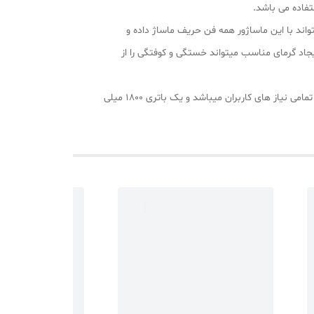
تفاده می باشد.
دن را میتواند با این ماساژور همه فن حریف ماساژ داده و
های سلولی ضمن ایجاد گرمای مناسب میتواند خستگی و کوفتگی را از
این ماساژورتفنگی با یک موتور بهینه شده و قدرتمند که در 9 شدت متفاوت ماساژ چرخشی و ضربه ای را انجام میدهد به خوبی پاسخ گوی تمامی نیاز های کاربران میباشد و یک باتری 1800 میلی