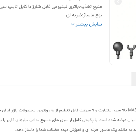
منبع تغذیه
:
باتری لیتیومی قابل شارژ با کابل تایپ سی
نوع ماساژ
:
ضربه ای
اقلام همراه
ماساژور مثلثی به همراه ۹ سری متف
نمایش بیشتر
محصول
:
تایپ سی و دفترچه راهنما
ماساژور تفنگی مدلMASSAGE GUN 9 MASSAGE HEADS با9 سری متفاوت و 9 سرعت قابل تنظیم از 
MASSAGE GUN 9 MASS که در بازار ایران عرضه شده است با پکیجی کامل از سری های متنوع تمامی نیازها
ند به مانند یک ماسور حرفه ای و آموزش دیده عضلات شما را ماساژ دهد.