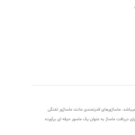
اوت _کابل
به روزترین محصولات بازار ایران میباشد. ماساژورهای قدرتمندی مانند ماساژور تفنگی
ی کاربر را برای دریافت ماساژ به عنوان یک ماسور حرفه ای برآورده