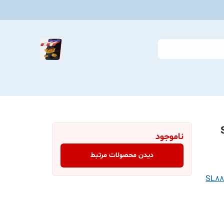
 مدلSL-
ناموجود
دیدن محصولات مرتبط
گی شارژی دسته مثلثی مدلSL8891