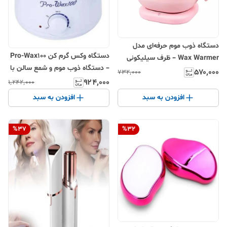
دستگاه ذوب موم حرفه‌ای مدل
دستگاه وکس گرم کن Pro-Wax100
Wax Warmer – ظرف سیلیکونی
– دستگاه ذوب موم و شمع سالن با
نچسب با توان ۱۰۰ وات، فاقد دکمه
۵۷۰٬۰۰۰
۷۳۲٬۰۰۰
کویل گرمایش ۳۶۰ درجه، درب
۹۲۴٬۰۰۰
خاموش و روشن (روشن شدن با
۱٬۲۴۲٬۰۰۰
شفاف و دارای ظرف آلومینیوم
اتصال به برق)، قابل استفاده برای
افزودن به سبد
افزودن به سبد
موهای صورت، دست، پا و بیکینی
%
37
%
32