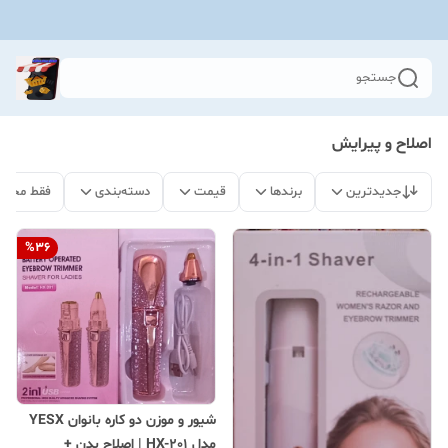
جستجو
اصلاح و پیرایش
جدیدترین
برندها
قیمت
دسته‌بندی
فقط محصو
%
36
شیور و موزن دو کاره بانوان YESX
مدل HX-201 | اصلاح بدن +