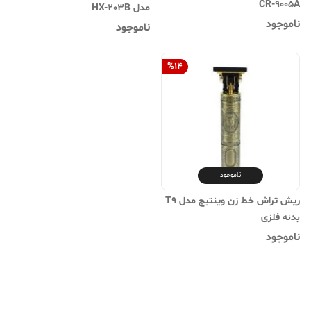
CR-9005A
مدل HX-203B
ناموجود
ناموجود
%
14
ناموجود
ریش تراش خط زن وینتیج مدل T9
بدنه فلزی
ناموجود