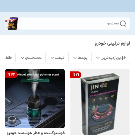
جستجو
لوازم تزئینی خودرو
پربازدیدترین
برندها
قیمت
دسته‌بندی
فقط مح
%
42
%
21
خوشبوکننده و عطر هوشمند خودرو