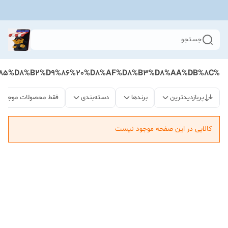
جستجو
%D9%87%D9%85%D8%B2%D9%86%20%D8%AF%D8%B3%D8%AA%DB%8C
پربازدیدترین
برندها
دسته‌بندی
فقط محصولات موجود
کالایی در این صفحه موجود نیست